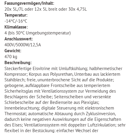
Fassungsvermögen/Inhalt:
20x 5L/7L oder 12x 5L breit oder 30x 4,75L
Temperatur:
-14°C/-16°C
Klimaklasse:
4 (bis 30°C Umgebungstemperatur)
Anschlusswert:
400V/5000W/12,5A
Gewicht:
470 kg
Beschreibung:
Steckerfertige Eisvitrine mit Umluftkühlung; halbhermetischer
Kompressor; Korpus aus Polyurethan, Unterbau aus lackiertem
Stahlblech; freie, ununterbrochene Sicht auf die Produkte;
gebogene, aufklappbare Frontscheibe aus temperiertem
Sicherheitsglas mit Ventilationssystem zur Vermeidung des
Beschlagens der Scheibe; Seitenscheiben und versenkte
Schiebescheibe auf der Bedienseite aus Plexiglas;
Innenbeleuchtung; digitale Steuerung mit elektronischem
Thermostat; automatische Abtauung durch Zyklusinversion,
dadurch keine negativen Auswirkungen auf die Eigenschaften
des Eises; Ventilationssystem mit doppelter Luftzirkulation; sehr
flexibel in der Bestückung: einfacher Wechsel der