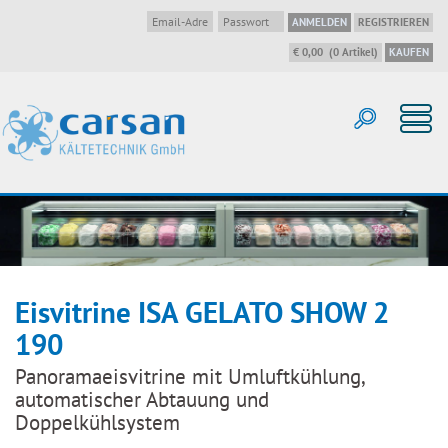
ANMELDEN
REGISTRIEREN
€ 0,00
(
0
Artikel
)
KAUFEN
Eisvitrine ISA GELATO SHOW 2
190
Panoramaeisvitrine mit Umluftkühlung,
automatischer Abtauung und
Doppelkühlsystem