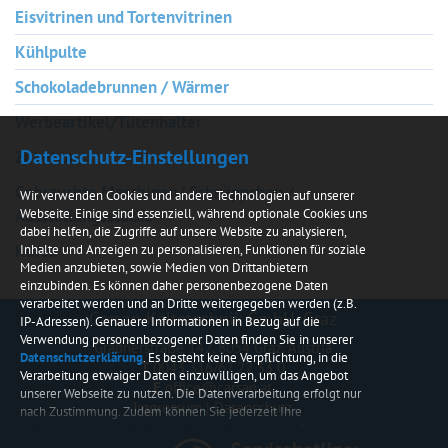
Eisvitrinen und Tortenvitrinen
Kühlpulte
Schokoladebrunnen / Wärmer
Werbeartikel/Tütenhalter
Datenschutz-Einstellungen
Zubehör
Gebrauchte Maschinen/ Schnäppchen /
Wir verwenden Cookies und andere Technologien auf unserer
Ausstellungsstücke
Webseite. Einige sind essenziell, während optionale Cookies uns
dabei helfen, die Zugriffe auf unsere Website zu analysieren,
Kurse
Inhalte und Anzeigen zu personalisieren, Funktionen für soziale
Medien anzubieten, sowie Medien von Drittanbietern
einzubinden. Es können daher personenbezogene Daten
verarbeitet werden und an Dritte weitergegeben werden (z.B.
Carsan Kältetechnik GmbH, Graz
IP-Adressen). Genauere Informationen in Bezug auf die
Verwendung personenbezogener Daten finden Sie in unserer
Gradnerstraße 142, 8054 Graz, Austria
Datenschutzerklärung
. Es besteht keine Verpflichtung, in die
T
0043 316/67 22 33 0
Verarbeitung etwaiger Daten einzuwilligen, um das Angebot
E
office@carsan.at
unserer Webseite zu nutzen. Die Datenverarbeitung erfolgt nur
Impressum
|
Datenschutz
nach Zustimmung. Zudem können Sie jederzeit Ihre
persönlichen Datenschutz-Einstellungen
widerrufen oder
anpassen.