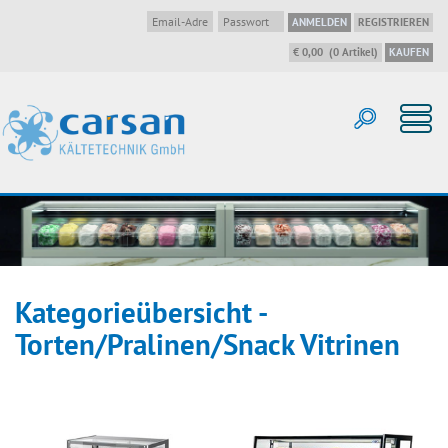
ANMELDEN
REGISTRIEREN
€ 0,00
(
0
Artikel
)
KAUFEN
Kategorieübersicht
-
Torten/Pralinen/Snack Vitrinen