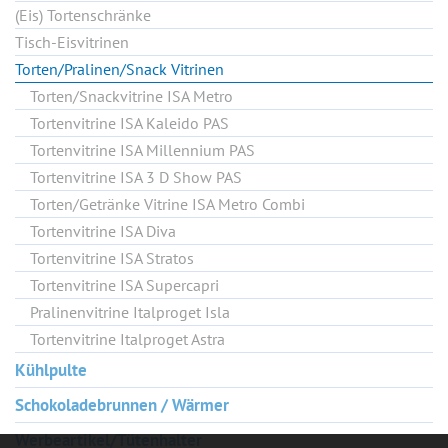
(Eis) Tortenschränke
Tisch-Eisvitrinen
Torten/Pralinen/Snack Vitrinen
Torten/Snackvitrine ISA Metro
Tortenvitrine ISA Kaleido PAS
Tortenvitrine ISA Millennium PAS
Tortenvitrine ISA 3 D Show PAS
Torten/Getränke Vitrine ISA Metro Combi
Tortenvitrine ISA Diva
Tortenvitrine ISA Stratos
Tortenvitrine ISA Supercapri
Pralinenvitrine Italproget Isla
Tortenvitrine Italproget Astra
Kühlpulte
Schokoladebrunnen / Wärmer
Werbeartikel/Tütenhalter