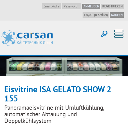
ANMELDEN
REGISTRIEREN
€ 0,00
(
0
Artikel
)
KAUFEN
Eisvitrine ISA GELATO SHOW 2
155
Panoramaeisvitrine mit Umluftkühlung,
automatischer Abtauung und
Doppelkühlsystem