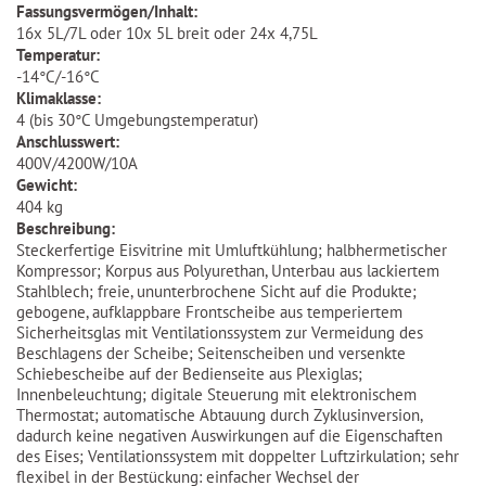
Fassungsvermögen/Inhalt:
16x 5L/7L oder 10x 5L breit oder 24x 4,75L
Temperatur:
-14°C/-16°C
Klimaklasse:
4 (bis 30°C Umgebungstemperatur)
Anschlusswert:
400V/4200W/10A
Gewicht:
404 kg
Beschreibung:
Steckerfertige Eisvitrine mit Umluftkühlung; halbhermetischer
Kompressor; Korpus aus Polyurethan, Unterbau aus lackiertem
Stahlblech; freie, ununterbrochene Sicht auf die Produkte;
gebogene, aufklappbare Frontscheibe aus temperiertem
Sicherheitsglas mit Ventilationssystem zur Vermeidung des
Beschlagens der Scheibe; Seitenscheiben und versenkte
Schiebescheibe auf der Bedienseite aus Plexiglas;
Innenbeleuchtung; digitale Steuerung mit elektronischem
Thermostat; automatische Abtauung durch Zyklusinversion,
dadurch keine negativen Auswirkungen auf die Eigenschaften
des Eises; Ventilationssystem mit doppelter Luftzirkulation; sehr
flexibel in der Bestückung: einfacher Wechsel der