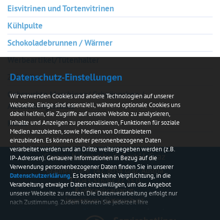
Eisvitrinen und Tortenvitrinen
Kühlpulte
Schokoladebrunnen / Wärmer
Werbeartikel/Tütenhalter
Datenschutz-Einstellungen
Zubehör
Gebrauchte Maschinen/ Schnäppchen /
Wir verwenden Cookies und andere Technologien auf unserer
Ausstellungsstücke
Webseite. Einige sind essenziell, während optionale Cookies uns
dabei helfen, die Zugriffe auf unsere Website zu analysieren,
Kurse
Inhalte und Anzeigen zu personalisieren, Funktionen für soziale
Medien anzubieten, sowie Medien von Drittanbietern
einzubinden. Es können daher personenbezogene Daten
verarbeitet werden und an Dritte weitergegeben werden (z.B.
Carsan Kältetechnik GmbH, Graz
IP-Adressen). Genauere Informationen in Bezug auf die
Verwendung personenbezogener Daten finden Sie in unserer
Gradnerstraße 142, 8054 Graz, Austria
Datenschutzerklärung
. Es besteht keine Verpflichtung, in die
T
0043 316/67 22 33 0
Verarbeitung etwaiger Daten einzuwilligen, um das Angebot
E
office@carsan.at
unserer Webseite zu nutzen. Die Datenverarbeitung erfolgt nur
Impressum
|
Datenschutz
nach Zustimmung. Zudem können Sie jederzeit Ihre
persönlichen Datenschutz-Einstellungen
widerrufen oder
anpassen.