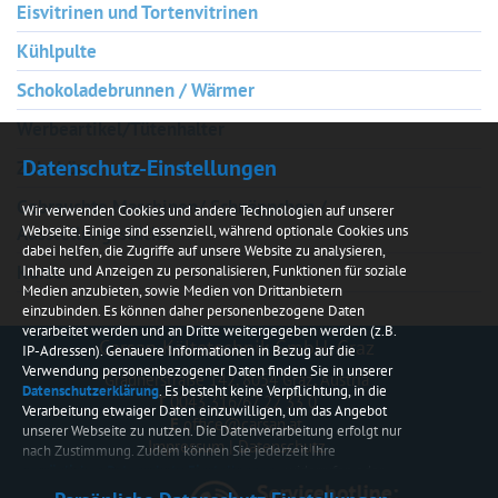
Eisvitrinen und Tortenvitrinen
Kühlpulte
Schokoladebrunnen / Wärmer
Werbeartikel/Tütenhalter
Datenschutz-Einstellungen
Zubehör
Gebrauchte Maschinen/ Schnäppchen /
Wir verwenden Cookies und andere Technologien auf unserer
Ausstellungsstücke
Webseite. Einige sind essenziell, während optionale Cookies uns
dabei helfen, die Zugriffe auf unsere Website zu analysieren,
Kurse
Inhalte und Anzeigen zu personalisieren, Funktionen für soziale
Medien anzubieten, sowie Medien von Drittanbietern
einzubinden. Es können daher personenbezogene Daten
verarbeitet werden und an Dritte weitergegeben werden (z.B.
Carsan Kältetechnik GmbH, Graz
IP-Adressen). Genauere Informationen in Bezug auf die
Verwendung personenbezogener Daten finden Sie in unserer
Gradnerstraße 142, 8054 Graz, Austria
Datenschutzerklärung
. Es besteht keine Verpflichtung, in die
T
0043 316/67 22 33 0
Verarbeitung etwaiger Daten einzuwilligen, um das Angebot
E
office@carsan.at
unserer Webseite zu nutzen. Die Datenverarbeitung erfolgt nur
Impressum
|
Datenschutz
nach Zustimmung. Zudem können Sie jederzeit Ihre
persönlichen Datenschutz-Einstellungen
widerrufen oder
anpassen.